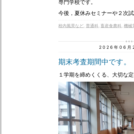
専門学校です。
今後，夏休みセミナーや２次試
校内風景など
普通科
畜産食農科
機械
2026年06
期末考査期間中です。
１学期を締めくくる、大切な定