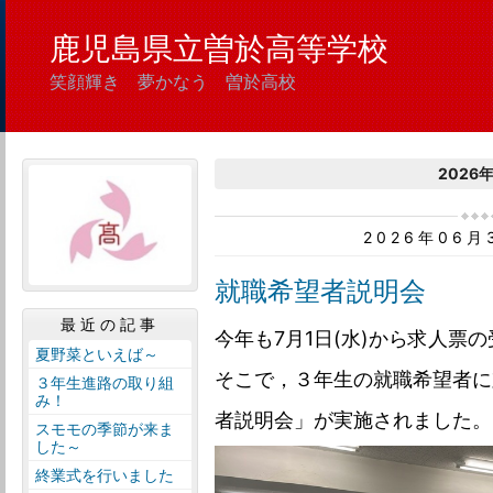
鹿児島県立曽於高等学校
笑顔輝き 夢かなう 曽於高校
2026
2026年06
就職希望者説明会
最近の記事
今年も7月1日(水)から求人票
夏野菜といえば～
そこで，３年生の就職希望者に
３年生進路の取り組
み！
者説明会」が実施されました。
スモモの季節が来ま
した～
終業式を行いました