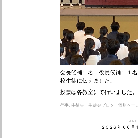
会長候補１名，役員候補１１名
校生徒に伝えました。
投票は各教室にて行いました。
行事
生徒会 生徒会ブログ
個別ペー
2026年06