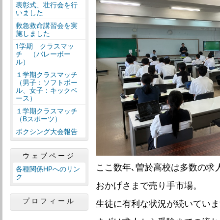
表彰式、壮行会を行
いました
救急救命講習会を実
施しました
1学期 クラスマッ
チ （バレーボー
ル）
１学期クラスマッチ
（男子：ソフトボー
ル、女子：キックベ
ース）
１学期クラスマッチ
（Bスポーツ）
ボクシング大会報告
ウェブページ
ここ数年､曽於高校は多数の求
各種関係HPへのリン
ク
おかげさまで売り手市場。
プロフィール
生徒に有利な状況が続いていま