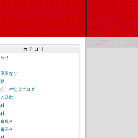
カテゴリ
知らせ
事
内風景など
活動
徒会 生徒会ブログ
ＴＡ活動
理科
通科
産食農科
械電子科
業科