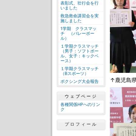
表彰式、壮行会を行
いました
救急救命講習会を実
施しました
1学期 クラスマッ
チ （バレーボー
ル）
１学期クラスマッチ
（男子：ソフトボー
ル、女子：キックベ
ース）
１学期クラスマッチ
（Bスポーツ）
↑鹿児島
ボクシング大会報告
ウェブページ
各種関係HPへのリン
ク
プロフィール