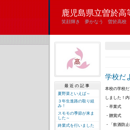
鹿児島県立曽於高
笑顔輝き 夢かなう 曽於高校
学校だ
最近の記事
本校の学校だよ
夏野菜といえば～
しました！内
３年生進路の取り組
み！
・卒業式
スモモの季節が来ま
・贈賞式
した～
・「飲酒防止
終業式を行いました