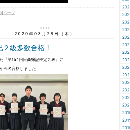
20
別ページ
20
20
20
2020年03月26日（木）
20
20
記２級多数合格！
20
た『第154回日商簿記検定２級』に
20
20
が６名合格しました！
20
20
20
20
20
20
20
20