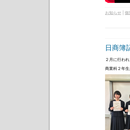
お知らせ
個
日商簿
２月に行われ
商業科２年生