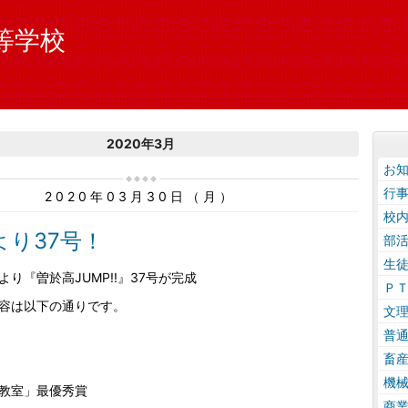
等学校
2020年3月
お
行
2020年03月30日（月）
校
より37号！
部
生
り『曽於高JUMP!!』37号が完成
Ｐ
容は以下の通りです。
文
普
畜
機
教室」最優秀賞
商