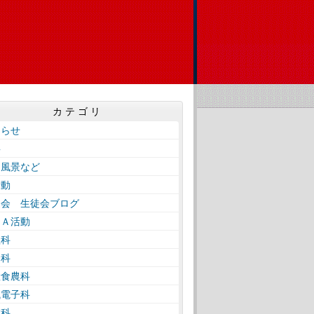
カテゴリ
知らせ
事
内風景など
活動
徒会 生徒会ブログ
ＴＡ活動
理科
通科
産食農科
械電子科
業科