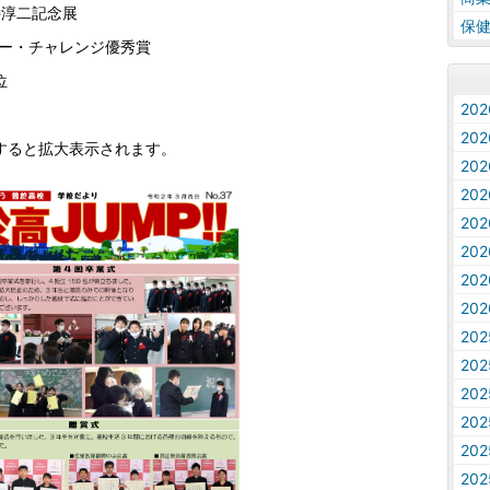
井淳二記念展
保
ー・チャレンジ優秀賞
位
20
20
すると拡大表示されます。
20
20
20
20
20
20
20
20
20
20
20
20