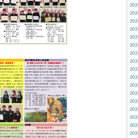
20
20
20
20
20
20
20
20
20
20
20
20
20
20
20
20
20