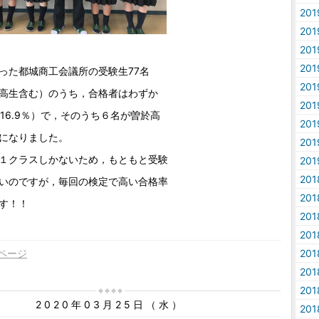
20
20
20
20
った都城商工会議所の受験生77名
20
高生含む）のうち，合格者はわずか
20
率16.9％）で，そのうち６名が曽於高
20
になりました。
20
１クラスしかないため，もともと受験
20
20
いのですが，毎回の検定で高い合格率
20
す！！
20
20
ページ
20
20
20
2020年03月25日（水）
20