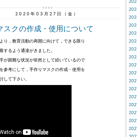
20
20
2020年03月27日（金）
20
20
マスクの作成・使用について
20
より，教育活動の再開に向けて，できる限り
20
20
着するよう通達がきました。
20
手が困難な状況が依然として続いているので
20
を参考にして，手作りマスクの作成・使用を
20
討して下さい。
20
20
20
20
20
20
20
20