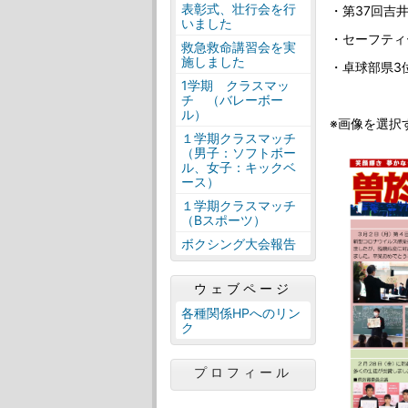
表彰式、壮行会を行
・第37回吉
いました
・セーフティ
救急救命講習会を実
施しました
・卓球部県3
1学期 クラスマッ
チ （バレーボー
ル）
※画像を選択
１学期クラスマッチ
（男子：ソフトボー
ル、女子：キックベ
ース）
１学期クラスマッチ
（Bスポーツ）
ボクシング大会報告
ウェブページ
各種関係HPへのリン
ク
プロフィール