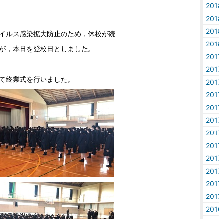
20
20
20
イルス感染拡大防止のため，休校が続
20
が，本日を登校日としました。
20
20
て終業式を行いました。
20
20
20
20
20
20
20
20
20
20
20