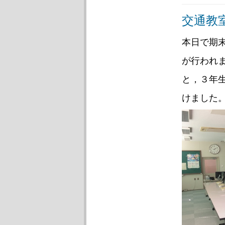
交通教
本日で期
が行われ
と，３年
けました