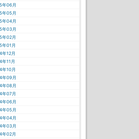
25年06月
25年05月
25年04月
25年03月
25年02月
25年01月
24年12月
24年11月
24年10月
24年09月
24年08月
24年07月
24年06月
24年05月
24年04月
24年03月
24年02月