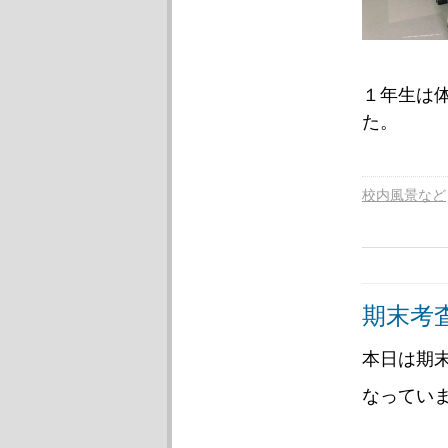
１年生は
た。
校内風景など
期末考
本日は期
なってい