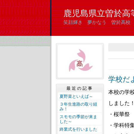
鹿児島県立曽於高
笑顔輝き 夢かなう 曽於高校
学校だ
最近の記事
本校の学校
夏野菜といえば～
しました
３年生進路の取り組
み！
・桜華祭
スモモの季節が来ま
した～
・学科特
終業式を行いました