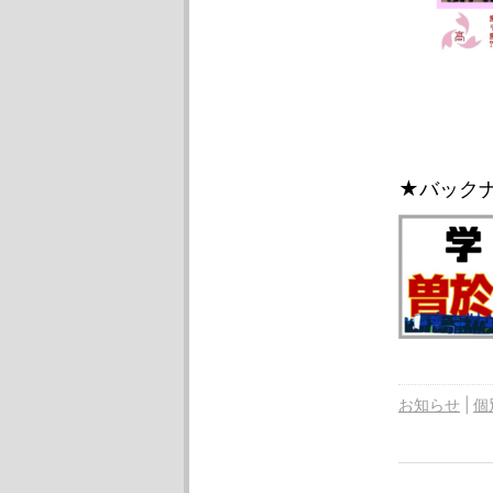
★バック
お知らせ
個