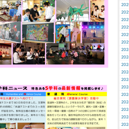
20
20
20
20
20
20
20
20
20
20
20
20
20
20
20
20
20