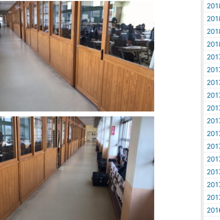
20
20
20
20
20
20
20
20
20
20
20
20
20
20
20
20
20