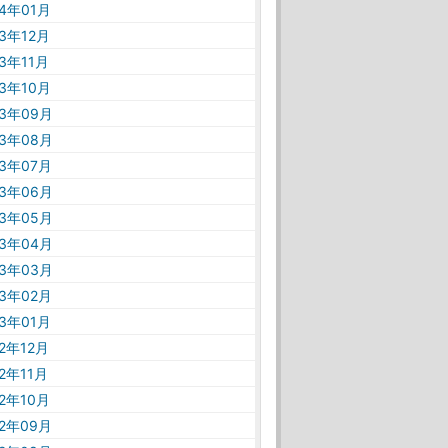
24年01月
23年12月
23年11月
23年10月
23年09月
23年08月
23年07月
23年06月
23年05月
23年04月
23年03月
23年02月
23年01月
22年12月
22年11月
22年10月
22年09月