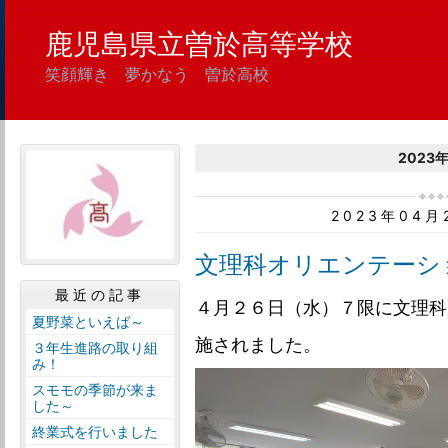
鹿児島県立曽於高等学校
笑顔輝き 夢かなう 曽於高校
2023
2023年04
文理科オリエンテーシ
最近の記事
４月２６日（水）７限に文理科
夏野菜といえば～
施されました。
３年生進路の取り組
み！
スモモの季節が来ま
した～
終業式を行いました