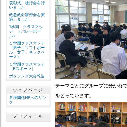
表彰式、壮行会を行
いました
救急救命講習会を実
施しました
1学期 クラスマッ
チ （バレーボー
ル）
１学期クラスマッチ
（男子：ソフトボー
ル、女子：キックベ
ース）
１学期クラスマッチ
（Bスポーツ）
ボクシング大会報告
テーマごとにグループに分かれ
ウェブページ
をとっています。
各種関係HPへのリン
ク
プロフィール