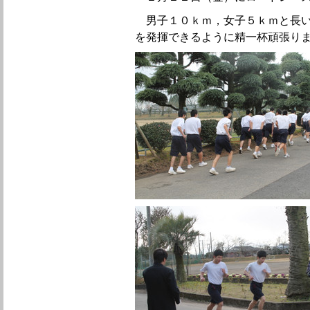
男子１０ｋｍ，女子５ｋｍと長い
を発揮できるように精一杯頑張り