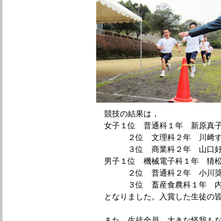
競技の結果は，
女子１位 普通科１年 新原真
２位 文理科２年 川﨑す
３位 商業科２年 山口
男子１位 機械電子科１年 猜
２位 普通科２年 小川奨
３位 畜産食農科１年 内
となりました。入賞した生徒の皆
また，生徒全員，大きな怪我もな