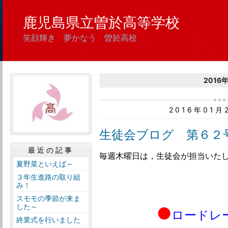
鹿児島県立曽於高等学校
笑顔輝き 夢かなう 曽於高校
2016
2016年01
生徒会ブログ 第６２
最近の記事
毎週木曜日は，生徒会が担当いた
夏野菜といえば～
３年生進路の取り組
み！
スモモの季節が来ま
した～
●
ロードレ
終業式を行いました