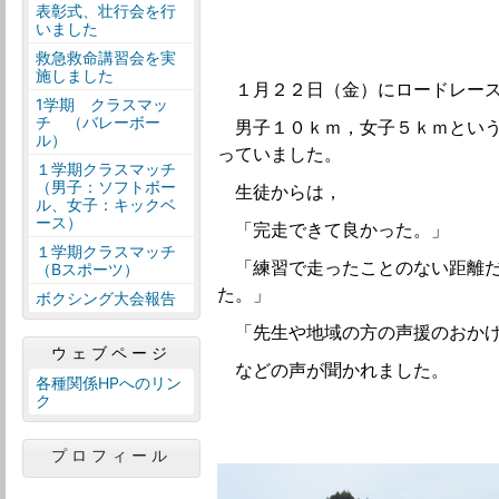
表彰式、壮行会を行
いました
救急救命講習会を実
施しました
１月２２日（金）にロードレース
1学期 クラスマッ
チ （バレーボー
男子１０ｋｍ，女子５ｋｍという
ル）
っていました。
１学期クラスマッチ
（男子：ソフトボー
生徒からは，
ル、女子：キックベ
ース）
「完走できて良かった。」
１学期クラスマッチ
「練習で走ったことのない距離だ
（Bスポーツ）
た。」
ボクシング大会報告
「先生や地域の方の声援のおかげ
ウェブページ
などの声が聞かれました。
各種関係HPへのリン
ク
プロフィール