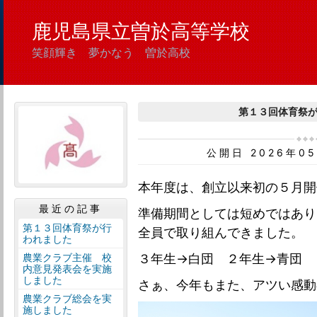
鹿児島県立曽於高等学校
笑顔輝き 夢かなう 曽於高校
第１３回体育祭
公開日 2026年0
本年度は、創立以来初の５月開
最近の記事
準備期間としては短めではあり
第１３回体育祭が行
全員で取り組んできました。
われました
３年生→白団 ２年生→青団 
農業クラブ主催 校
内意見発表会を実施
しました
さぁ、今年もまた、アツい感動
農業クラブ総会を実
施しました